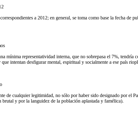
12
 correspondientes a 2012; en general, se toma como base la fecha de pub
mos
una mínima representatividad interna, que no sobrepasa el 7%, tendría c
que intentan desfigurar mental, espiritual y socialmente a ese país riopl
ro
te de cualquier legitimidad, no sólo por haber sido designado por el Pa
 brutal y por la languidez de la población aplastada y famélica).