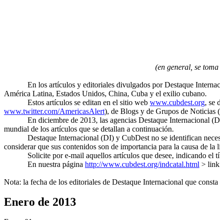
(en general, se toma
En los artículos y editoriales divulgados por Destaque Interna
América Latina, Estados Unidos, China, Cuba y el exilio cubano.
Estos artículos se editan en el sitio web
www.cubdest.org
, se 
www.twitter.com/AmericasAlert
), de Blogs y de Grupos de Noticias (
En diciembre de 2013, las agencias Destaque Internacional (D
mundial de los artículos que se detallan a continuación.
Destaque Internacional (DI) y CubDest no se identifican necesa
considerar que sus contenidos son de importancia para la causa de la l
Solicite por e-mail aquellos artículos que desee, indicando el t
En nuestra página
http://www.cubdest.org/indcatal.html
> link
Nota: la fecha de los editoriales de Destaque Internacional que consta 
Enero de 2013