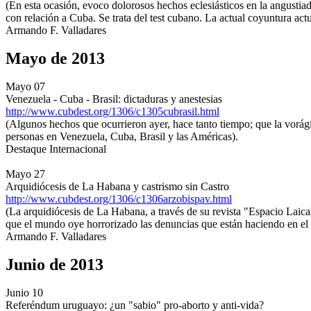
(En esta ocasión, evoco dolorosos hechos eclesiásticos en la angustiad
con relación a Cuba. Se trata del test cubano. La actual coyuntura actua
Armando F. Valladares
Mayo de 2013
Mayo 07
Venezuela - Cuba - Brasil: dictaduras y anestesias
http://www.cubdest.org/1306/c1305cubrasil.html
(Algunos hechos que ocurrieron ayer, hace tanto tiempo; que la vorá
personas en Venezuela, Cuba, Brasil y las Américas).
Destaque Internacional
Mayo 27
Arquidiócesis de La Habana y castrismo sin Castro
http://www.cubdest.org/1306/c1306arzobispav.html
(La arquidiócesis de La Habana, a través de su revista "Espacio La
que el mundo oye horrorizado las denuncias que están haciendo en el e
Armando F. Valladares
Junio de 2013
Junio 10
Referéndum uruguayo: ¿un "sabio" pro-aborto y anti-vida?