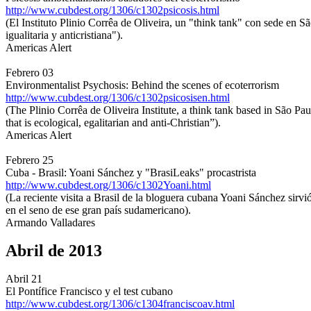
http://www.cubdest.org/1306/c1302psicosis.html
(El Instituto Plinio Corrêa de Oliveira, un "think tank" con sede en Sã
igualitaria y anticristiana").
Americas Alert
Febrero 03
Environmentalist Psychosis: Behind the scenes of ecoterrorism
http://www.cubdest.org/1306/c1302psicosisen.html
(The Plinio Corrêa de Oliveira Institute, a think tank based in São Pau
that is ecological, egalitarian and anti-Christian”).
Americas Alert
Febrero 25
Cuba - Brasil: Yoani Sánchez y "BrasiLeaks" procastrista
http://www.cubdest.org/1306/c1302Yoani.html
(La reciente visita a Brasil de la bloguera cubana Yoani Sánchez sirv
en el seno de ese gran país sudamericano).
Armando Valladares
Abril de 2013
Abril 21
El Pontífice Francisco y el test cubano
http://www.cubdest.org/1306/c1304franciscoav.html