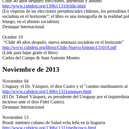
Chile 40 años después: elecciones, anestesias y abismo
http://www.cubdest.org/1306/c1310chile.html
(En vísperas de las elecciones presidenciales chilenas, los periodis
socialista en el horizonte”; el libro es una tomografía de la realidad p
letargo, en el abismo socialista).
Destaque Internacional
Octubre 19
“Chile 40 años después, nueva amenaza socialista en el horizonte”
http://www.cubdest.org/libros/Chile-NuevoAbismo131019.pdf
(Link para bajar gratis el libro)
Carlos del Campo & Juan Antonio Montes
Noviembre de 2013
Noviembre 04
Uruguay: el Dr. Vázquez, el dios Castro y el "camino marihuanero al
http://www.cubdest.org/1306/c1311uruguay.html
(El Dr. Tabaré Vázquez, ex presidente del Uruguay por el izquierdist
incienso ante el dios Fidel Castro).
Destaque Internacional
Noviembre 13
Brasil: ministro cubano de Salud echa leña en la hoguera
http://www.cubdest.org/1306/c1311medicoscu.html