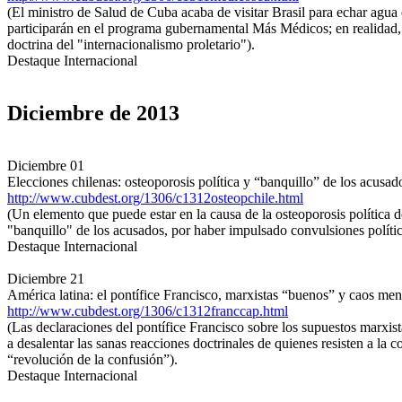
(El ministro de Salud de Cuba acaba de visitar Brasil para echar agua 
participarán en el programa gubernamental Más Médicos; en realidad, e
doctrina del "internacionalismo proletario").
Destaque Internacional
Diciembre de 2013
Diciembre 01
Elecciones chilenas: osteoporosis política y “banquillo” de los acusad
http://www.cubdest.org/1306/c1312osteopchile.html
(Un elemento que puede estar en la causa de la osteoporosis política d
"banquillo" de los acusados, por haber impulsado convulsiones políticas
Destaque Internacional
Diciembre 21
América latina: el pontífice Francisco, marxistas “buenos” y caos men
http://www.cubdest.org/1306/c1312franccap.html
(Las declaraciones del pontífice Francisco sobre los supuestos marxis
a desalentar las sanas reacciones doctrinales de quienes resisten a la 
“revolución de la confusión”).
Destaque Internacional