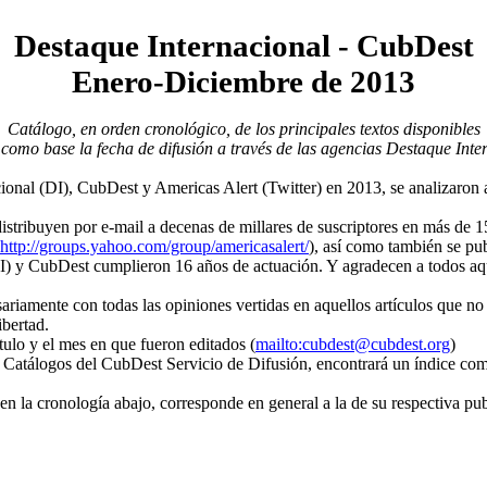
Destaque Internacional - CubDest
Enero-Diciembre de 2013
Catálogo, en orden cronológico, de los principales textos disponibles
 como base la fecha de difusión a través de las agencias Destaque Int
cional (DI), CubDest y Americas Alert (Twitter) en 2013, se analizaron 
distribuyen por e-mail a decenas de millares de suscriptores en más de 1
http://groups.yahoo.com/group/americasalert/
), así como también se pu
I) y CubDest cumplieron 16 años de actuación. Y agradecen a todos aqu
riamente con todas las opiniones vertidas en aquellos artículos que no
ibertad.
ítulo y el mes en que fueron editados (
mailto:cubdest@cubdest.org
)
 Catálogos del CubDest Servicio de Difusión, encontrará un índice comp
en la cronología abajo, corresponde en general a la de su respectiva pub