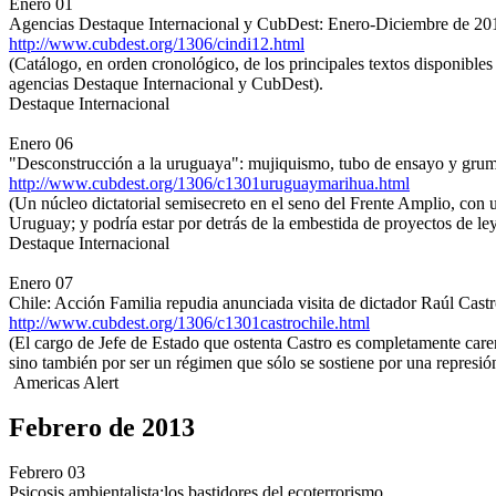
Enero 01
Agencias Destaque Internacional y CubDest: Enero-Diciembre de 20
http://www.cubdest.org/1306/cindi12.html
(Catálogo, en orden cronológico, de los principales textos disponibles
agencias Destaque Internacional y CubDest).
Destaque Internacional
Enero 06
"Desconstrucción a la uruguaya": mujiquismo, tubo de ensayo y gru
http://www.cubdest.org/1306/c1301uruguaymarihua.html
(Un núcleo dictatorial semisecreto en el seno del Frente Amplio, con 
Uruguay; y podría estar por detrás de la embestida de proyectos de ley 
Destaque Internacional
Enero 07
Chile: Acción Familia repudia anunciada visita de dictador Raúl Cast
http://www.cubdest.org/1306/c1301castrochile.html
(El cargo de Jefe de Estado que ostenta Castro es completamente caren
sino también por ser un régimen que sólo se sostiene por una represión
Americas Alert
Febrero de 2013
Febrero 03
Psicosis ambientalista:los bastidores del ecoterrorismo