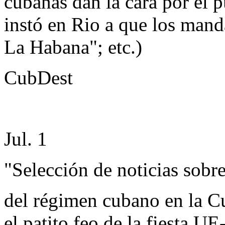
cubanas dan la cara por el 
instó en Rio a que los mand
La Habana"; etc.)
CubDest
Jul. 1
"Selección de noticias sobre
del régimen cubano en la C
el patito feo de la fiesta U