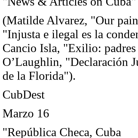
"News & Articles on Cuba"
(Matilde Alvarez, "Our pain 
"Injusta e ilegal es la conde
Cancio Isla, "Exilio: padre
O’Laughlin, "Declaración Ju
de la Florida").
CubDest
Marzo 16
"República Checa, Cuba