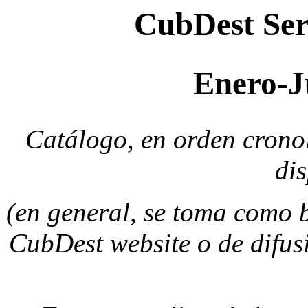
CubDest Serv
Enero-J
Catálogo, en orden cronol
di
(en general, se toma como b
CubDest website o de difus