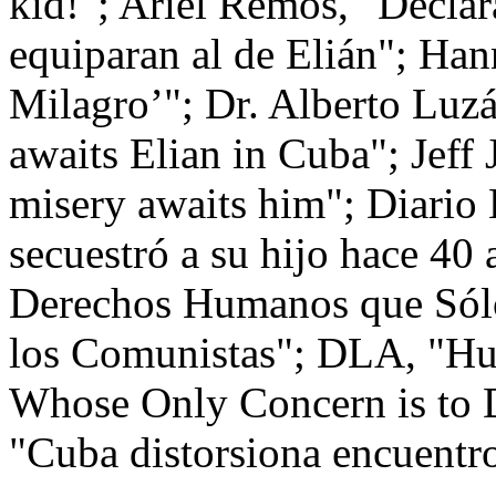
kid!"; Ariel Remos, "Declar
equiparan al de Elián"; Han
Milagro’"; Dr. Alberto Luzá
awaits Elian in Cuba"; Jeff 
misery awaits him"; Diario 
secuestró a su hijo hace 4
Derechos Humanos que Sólo
los Comunistas"; DLA, "Hu
Whose Only Concern is to
"Cuba distorsiona encuentro